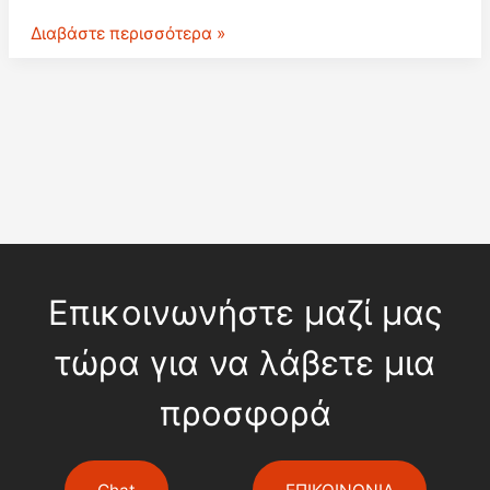
Πώς
Διαβάστε περισσότερα »
να
στείλεις
το
δέμα
σου
εξωτερικό
χωρίς
πρόβλημα
στο
τελωνείο
(Οδηγός
Επικοινωνήστε μαζί μας
2026)
τώρα για να λάβετε μια
προσφορά