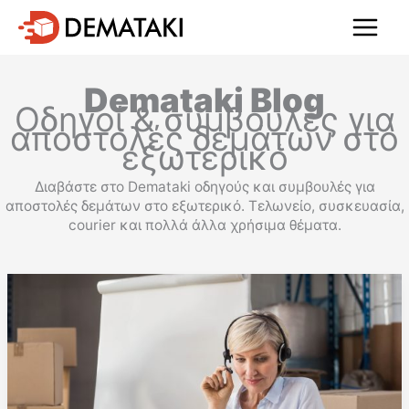
Μετάβαση
στο
περιεχόμενο
Demataki Blog
Οδηγοί & συμβουλές για
αποστολές δεμάτων στο
εξωτερικό
Διαβάστε στο Demataki οδηγούς και συμβουλές για
αποστολές δεμάτων στο εξωτερικό. Τελωνείο, συσκευασία,
courier και πολλά άλλα χρήσιμα θέματα.