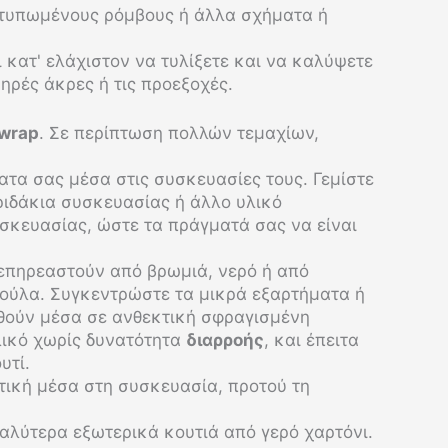
οτυπωμένους ρόμβους ή άλλα σχήματα ή
ι κατ' ελάχιστον να τυλίξετε και να καλύψετε
μηρές άκρες ή τις προεξοχές.
 wrap
. Σε περίπτωση πολλών τεμαχίων,
ατα σας μέσα στις συσκευασίες τους. Γεμίστε
ριδάκια συσκευασίας ή άλλο υλικό
σκευασίας, ώστε τα πράγματά σας να είναι
επηρεαστούν από βρωμιά, νερό ή από
ούλα. Συγκεντρώστε τα μικρά εξαρτήματα ή
υθούν μέσα σε ανθεκτική σφραγισμένη
λικό χωρίς δυνατότητα
διαρροής
, και έπειτα
υτί.
τική μέσα στη συσκευασία, προτού τη
αλύτερα εξωτερικά κουτιά από γερό χαρτόνι.