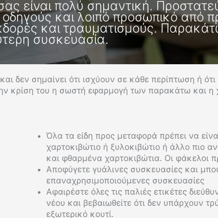
ας είναι πολύ σημαντική. Προστατε
 οδηγούς και λοιπό προσωπικό από π
δορές και τραυματισμούς. Παρακάτω
ύτερη συσκευασία.
και δεν σημαίνει ότι ισχύουν σε κάθε περίπτωση ή ότι
στην κρίση του η σωστή εφαρμογή των παρακάτω και η
Όλα τα είδη προς μεταφορά πρέπει να είν
χαρτοκιβώτιο ή ξυλοκιβώτιο ή άλλο πιο α
και φθαρμένα χαρτοκιβώτια. Οι φάκελοι πρ
Αποφύγετε γυάλινες συσκευασίες και μπο
επαναχρησιμοποιούμενες συσκευασίες
Αφαιρέστε όλες τις παλιές ετικέτες διεύθ
νέου και βεβαιωθείτε ότι δεν υπάρχουν τρ
εξωτερικό κουτί.